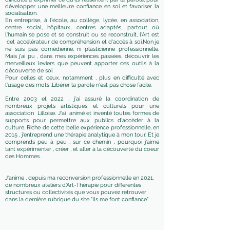
développer une meilleure confiance en soi et favoriser la
socialisation.
En entreprise, à l'école, au collège, lycée, en association,
centre social, hôpitaux, centres adaptés, partout où
l'humain se pose et se construit ou se reconstruit, l'Art est
cet accélérateur de compréhension et d'accès à soi.
Non je
ne suis pas comédienne, ni plasticienne professionnelle.
Mais j'ai pu , dans mes expériences passées, découvrir les
merveilleux leviers que peuvent apporter ces outils à la
découverte de soi.
Pour celles et ceux, notamment , plus en difficulté avec
l'usage des mots .Libérer la parole n'est pas chose facile.
Entre 2003 et 2022 , j'ai assuré la coordination de
nombreux projets artistiques et culturels pour une
association Lilloise. J'ai animé et inventé toutes formes de
supports pour permettre aux publics d'accèder à la
culture. Riche de cette belle expérience professionnelle, en
2015 , j'entreprend une thérapie analytique à mon tour. Et je
comprends peu à peu , sur ce chemin , pourquoi j'aime
tant expérimenter , créer , et aller à la découverte du coeur
des Hommes.
J'anime , depuis ma reconversion professionnelle en 2021,
de nombreux ateliers d'Art-Thérapie pour différentes
structures ou collectivités que vous pouvez retrouver
dans la dernière rubrique du site "Ils me font confiance".